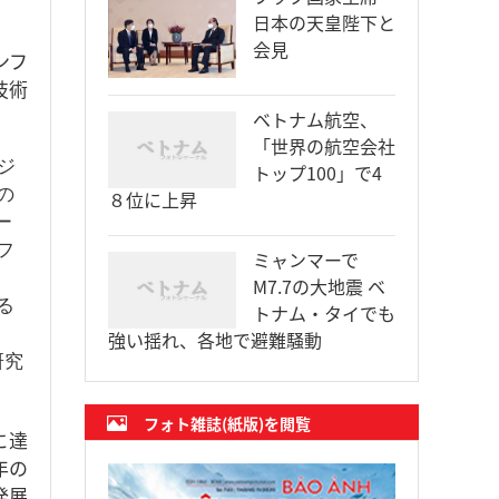
日本の天皇陛下と
会見
ンフ
技術
ベトナム航空、
「世界の航空会社
ジ
トップ100」で4
の
８位に上昇
ー
フ
ミャンマーで
M7.7の大地震 ベ
る
トナム・タイでも
強い揺れ、各地で避難騒動
研究
フォト雑誌(紙版)を閲覧
に達
年の
発展