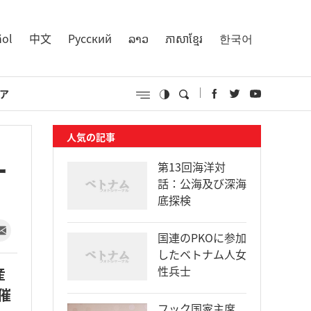
ñol
中文
Русский
ລາວ
ភាសាខ្មែរ
한국어
ア
人気の記事
ー
第13回海洋対
話：公海及び深海
底探検
国連のPKOに参加
したベトナム人女
性兵士
産
催
フック国家主席