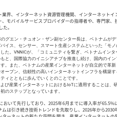
ト業界、インターネット資源管理機関、インターネットイ
ー、モバイルサービスプロバイダーの指導者や、専門家、
した。
ICのグエン・チュオン・ザン副センター長は、ベトナムがデ
デバイス、センサー、スマート生産システムといった「モノ
した。VNNICが、「コミュニティを繋ぎ、ベトナムインタ
のもと、国際協力のイニシアチブを推進し続け、国内のイン
ます。また、ベトナムの産業インターネットが自立的で革新
でオープン、信頼性の高いインターネットインフラを構築す
ニティとともに歩んでいくとのことです。
ネットおよび産業インターネットにおけるIoTに適用することは、
最初のステップとなっています。
おいて先行しており、2025年6月までに導入率が65.5%
ムは引き続き技術トレンドを先取りし、2026年から2030
で、インターネットの新たな空間を開き、産業インターネットの