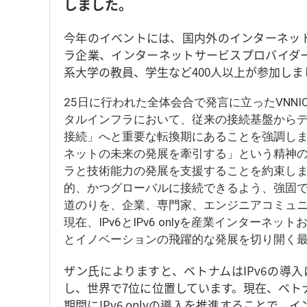
しました。
今年のイベントには、国内外のインターネッ
ラ企業、インターネットサービスプロバイダ
系大学の教員、学生など400人以上が参加しま
25日に行われた全体会合で発言に立ったVNN
タルインフラにおいて、従来の接続基盤から
接続」へと重要な転換期にあることを強調しま
ネットの未来の発展を牽引する」という精神
ラと技術能力の発展を支援することを約束し
的、かつグローバルに接続できるよう、強固
道のりを、企業、専門家、エンジニアコミュ
現在、IPv6とIPv6 onlyを産業インター
とイノベーションの飛躍的な発展を切り開く
ザン氏によりますと、ベトナムはIPv6の導入に
し、世界で7位に位置しています。現在、ベトナ
期間にIPv6 onlyの導入を推進すること