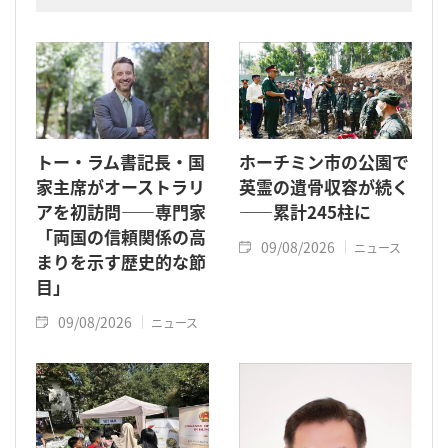
た指導者です。
トー・ラム書記長・国
ホーチミン市の公園で
家主席がオーストラリ
英霊の遺骨収容が続く
アを初訪問――専門家
――累計245柱に
「両国の信頼関係の高
09/08/2026
ニュース
まりを示す歴史的な節
目」
09/08/2026
ニュース