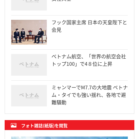
フック国家主席 日本の天皇陛下と
会見
ベトナム航空、「世界の航空会社
トップ100」で4８位に上昇
ミャンマーでM7.7の大地震 ベトナ
ム・タイでも強い揺れ、各地で避
難騒動
フォト雑誌(紙版)を閲覧