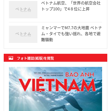
ベトナム航空、「世界の航空会社
トップ100」で4８位に上昇
ミャンマーでM7.7の大地震 ベトナ
ム・タイでも強い揺れ、各地で避
難騒動
フォト雑誌(紙版)を閲覧