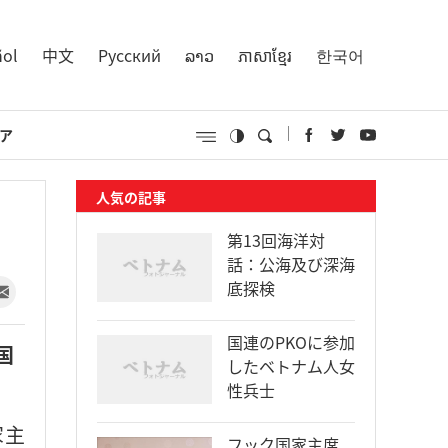
ñol
中文
Русский
ລາວ
ភាសាខ្មែរ
한국어
ア
人気の記事
第13回海洋対
話：公海及び深海
底探検
国連のPKOに参加
国
したベトナム人女
性兵士
家主
フック国家主席