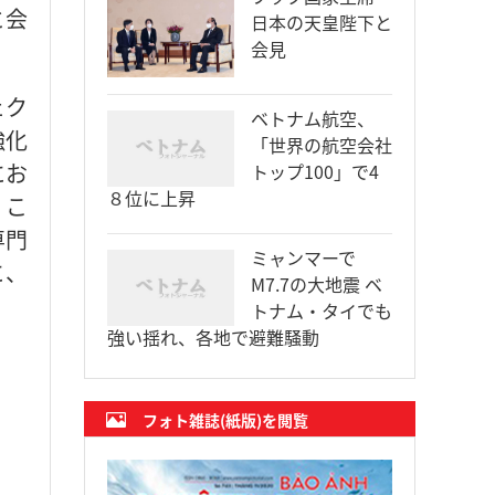
と会
日本の天皇陛下と
会見
ェク
ベトナム航空、
強化
「世界の航空会社
にお
トップ100」で4
８位に上昇
。こ
専門
ミャンマーで
に、
M7.7の大地震 ベ
トナム・タイでも
強い揺れ、各地で避難騒動
フォト雑誌(紙版)を閲覧