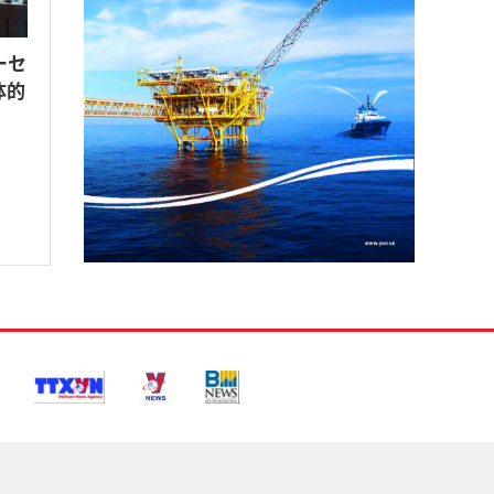
ーセ
体的