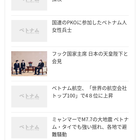
国連のPKOに参加したベトナム人
女性兵士
フック国家主席 日本の天皇陛下と
会見
ベトナム航空、「世界の航空会社
トップ100」で4８位に上昇
ミャンマーでM7.7の大地震 ベトナ
ム・タイでも強い揺れ、各地で避
難騒動