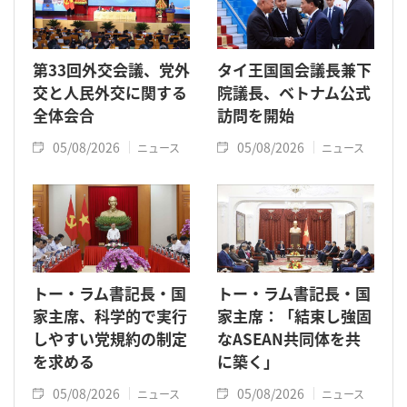
第33回外交会議、党外
タイ王国国会議長兼下
交と人民外交に関する
院議長、ベトナム公式
全体会合
訪問を開始
05/08/2026
05/08/2026
ニュース
ニュース
トー・ラム書記長・国
トー・ラム書記長・国
家主席、科学的で実行
家主席：「結束し強固
しやすい党規約の制定
なASEAN共同体を共
を求める
に築く」
05/08/2026
05/08/2026
ニュース
ニュース