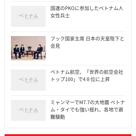
国連のPKOに参加したベトナム人
女性兵士
フック国家主席 日本の天皇陛下と
会見
ベトナム航空、「世界の航空会社
トップ100」で4８位に上昇
ミャンマーでM7.7の大地震 ベトナ
ム・タイでも強い揺れ、各地で避
難騒動