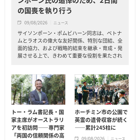
の国喪を執り行う
09/08/2026
ニュース
サイソンポーン・ポムビハーン同志は、ベトナ
ムとラオスの偉大な友好関係、特別な団結、全
面的協力、および戦略的結束を継承・育成・発
展させる上で、きわめて重要な役割を果たされ
た指導者です。
トー・ラム書記長・国
ホーチミン市の公園で
家主席がオーストラリ
英霊の遺骨収容が続く
アを初訪問――専門家
――累計245柱に
「両国の信頼関係の高
09/08/2026
ニュース