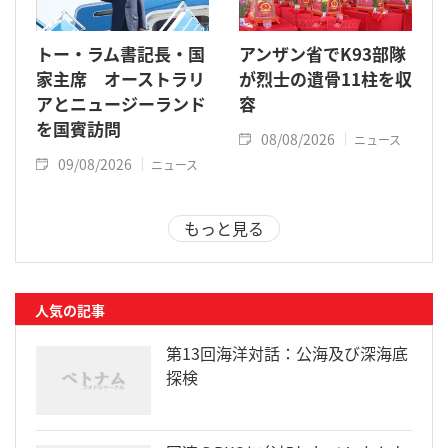
トー・ラム書記長・国
アンザン省でK93部隊
家主席 オーストラリ
が烈士の遺骨11柱を収
アとニュージーランド
容
を国賓訪問
08/08/2026
ニュース
09/08/2026
ニュース
もっと見る
人気の記事
第13回海洋対話：公海及び深海底
探検