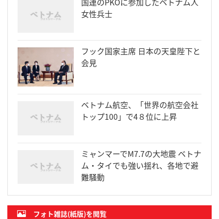
国連のPKOに参加したベトナム人
女性兵士
フック国家主席 日本の天皇陛下と
会見
ベトナム航空、「世界の航空会社
トップ100」で4８位に上昇
ミャンマーでM7.7の大地震 ベトナ
ム・タイでも強い揺れ、各地で避
難騒動
フォト雑誌(紙版)を閲覧