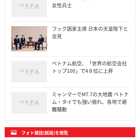
女性兵士
フック国家主席 日本の天皇陛下と
会見
ベトナム航空、「世界の航空会社
トップ100」で4８位に上昇
ミャンマーでM7.7の大地震 ベトナ
ム・タイでも強い揺れ、各地で避
難騒動
フォト雑誌(紙版)を閲覧