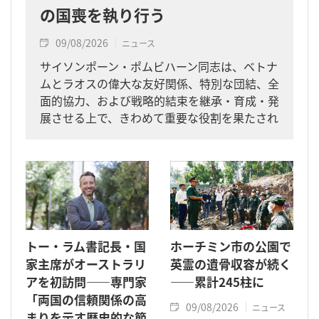
の国喪を執り行う
09/08/2026
ニュース
サイソンポーン・ポムビハーン同志は、ベトナ
ムとラオスの偉大な友好関係、特別な団結、全
面的協力、および戦略的結束を継承・育成・発
展させる上で、きわめて重要な役割を果たされ
た指導者です。
トー・ラム書記長・国
ホーチミン市の公園で
家主席がオーストラリ
英霊の遺骨収容が続く
アを初訪問――専門家
――累計245柱に
「両国の信頼関係の高
09/08/2026
ニュース
まりを示す歴史的な節