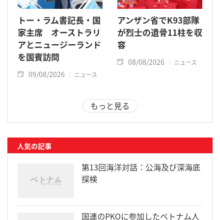
トー・ラム書記長・国
アンザン省でK93部隊
家主席 オーストラリ
が烈士の遺骨11柱を収
アとニュージーランド
容
を国賓訪問
08/08/2026
ニュース
09/08/2026
ニュース
もっと見る
人気の記事
第13回海洋対話：公海及び深海底
探検
国連のPKOに参加したベトナム人