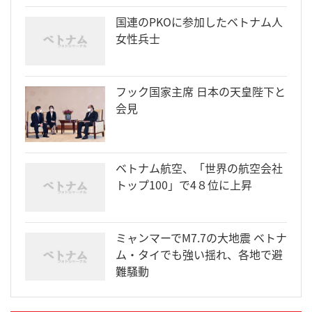
国連のPKOに参加したベトナム人
女性兵士
フック国家主席 日本の天皇陛下と
会見
ベトナム航空、「世界の航空会社
トップ100」で4８位に上昇
ミャンマーでM7.7の大地震 ベトナ
ム・タイでも強い揺れ、各地で避
難騒動