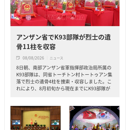
アンザン省でK93部隊が烈士の遺
骨11柱を収容
08/08/2026
ニュース
8日朝、南部アンザン省軍指揮部政治局所属の
K93部隊は、同省トーチトン村トートゥアン集
落で烈士の遺骨4柱を捜索・収容しました。こ
れにより、8月初旬から現在までにK93部隊が
同省内で収容した遺骨は計11柱となりまし
た。