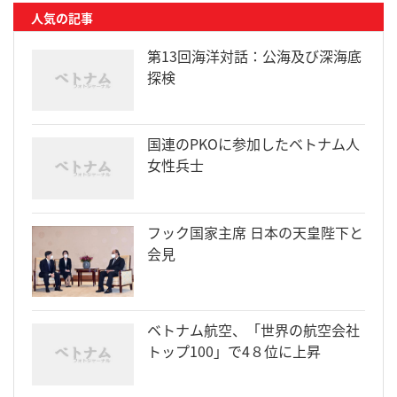
人気の記事
第13回海洋対話：公海及び深海底
探検
国連のPKOに参加したベトナム人
女性兵士
フック国家主席 日本の天皇陛下と
会見
ベトナム航空、「世界の航空会社
トップ100」で4８位に上昇