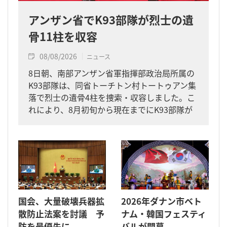
アンザン省でK93部隊が烈士の遺
骨11柱を収容
08/08/2026
ニュース
8日朝、南部アンザン省軍指揮部政治局所属の
K93部隊は、同省トーチトン村トートゥアン集
落で烈士の遺骨4柱を捜索・収容しました。こ
れにより、8月初旬から現在までにK93部隊が
同省内で収容した遺骨は計11柱となりまし
た。
国会、大量破壊兵器拡
2026年ダナン市ベト
散防止法案を討議 予
ナム・韓国フェスティ
防を最優先に
バルが開幕