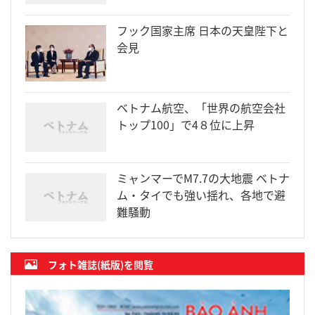
フック国家主席 日本の天皇陛下と
会見
ベトナム航空、「世界の航空会社
トップ100」で4８位に上昇
ミャンマーでM7.7の大地震 ベトナ
ム・タイでも強い揺れ、各地で避
難騒動
フォト雑誌(紙版)を閲覧