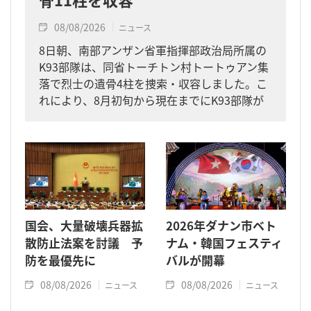
08/08/2026
ニュース
8日朝、南部アンザン省軍指揮部政治局所属の
K93部隊は、同省トーチトン村トートゥアン集
落で烈士の遺骨4柱を捜索・収容しました。こ
れにより、8月初旬から現在までにK93部隊が
同省内で収容した遺骨は計11柱となりまし
た。
国会、大量破壊兵器拡
2026年ダナン市ベト
散防止法案を討議 予
ナム・韓国フェスティ
防を最優先に
バルが開幕
08/08/2026
08/08/2026
ニュース
ニュース