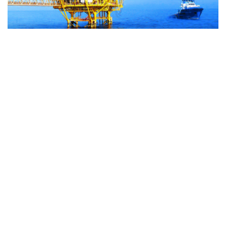
通信提供機関(ICP) : ベトナム通信社 | ISSN : 1606-0261
許認可番号 : 137/GP-BTTTT文化通信省により2022年3月
17日に提供された。
管理機関 : ベトナム通信社