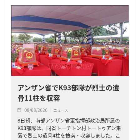
アンザン省でK93部隊が烈士の遺
骨11柱を収容
08/08/2026
ニュース
8日朝、南部アンザン省軍指揮部政治局所属の
K93部隊は、同省トーチトン村トートゥアン集
落で烈士の遺骨4柱を捜索・収容しました。こ