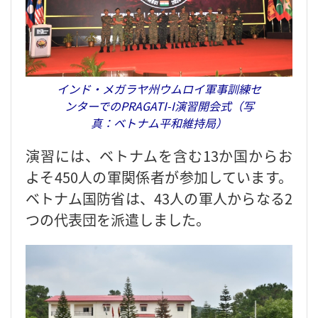
インド・メガラヤ州ウムロイ軍事訓練セ
ンターでのPRAGATI-I演習開会式（写
真：ベトナム平和維持局）
演習には、ベトナムを含む13か国からお
よそ450人の軍関係者が参加しています。
ベトナム国防省は、43人の軍人からなる2
つの代表団を派遣しました。