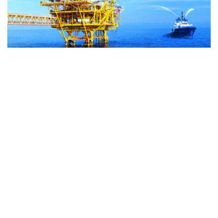
通信提供機関(ICP) : ベトナム通信社 | ISSN : 1606-0261
許認可番号 : 137/GP-BTTTT文化通信省により2022年3月