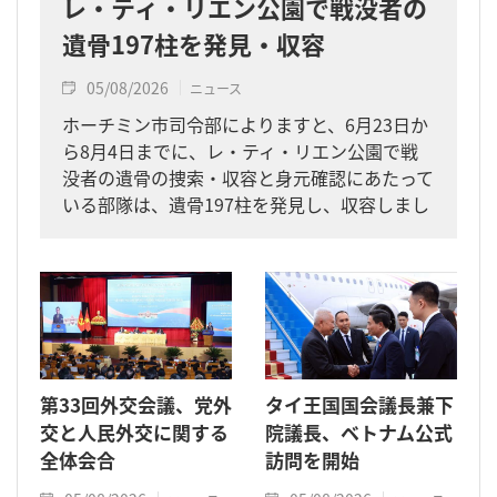
レ・ティ・リエン公園で戦没者の
遺骨197柱を発見・収容
05/08/2026
ニュース
ホーチミン市司令部によりますと、6月23日か
ら8月4日までに、レ・ティ・リエン公園で戦
没者の遺骨の捜索・収容と身元確認にあたって
いる部隊は、遺骨197柱を発見し、収容しまし
た。
第33回外交会議、党外
タイ王国国会議長兼下
交と人民外交に関する
院議長、ベトナム公式
全体会合
訪問を開始