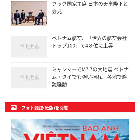
フック国家主席 日本の天皇陛下と
会見
ベトナム航空、「世界の航空会社
トップ100」で4８位に上昇
ミャンマーでM7.7の大地震 ベトナ
ム・タイでも強い揺れ、各地で避
難騒動
フォト雑誌(紙版)を閲覧