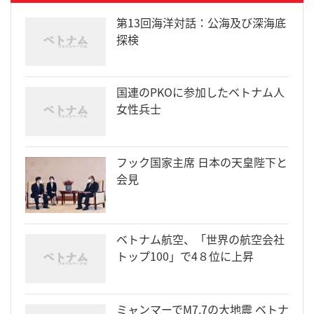
第13回海洋対話：公海及び深海底
探検
国連のPKOに参加したベトナム人
女性兵士
フック国家主席 日本の天皇陛下と
会見
ベトナム航空、「世界の航空会社
トップ100」で4８位に上昇
ミャンマーでM7.7の大地震 ベトナ