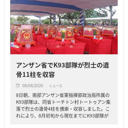
アンザン省でK93部隊が烈士の遺
骨11柱を収容
08/08/2026
ニュース
8日朝、南部アンザン省軍指揮部政治局所属の
K93部隊は、同省トーチトン村トートゥアン集
落で烈士の遺骨4柱を捜索・収容しました。こ
れにより、8月初旬から現在までにK93部隊が
同省内で収容した遺骨は計11柱となりまし