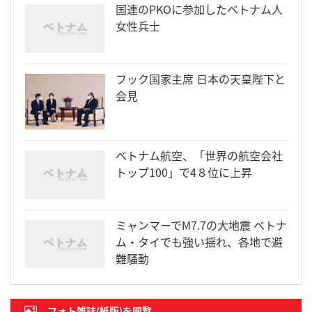
国連のPKOに参加したベトナム人
女性兵士
フック国家主席 日本の天皇陛下と
会見
ベトナム航空、「世界の航空会社
トップ100」で4８位に上昇
ミャンマーでM7.7の大地震 ベトナ
ム・タイでも強い揺れ、各地で避
難騒動
フォト雑誌(紙版)を閲覧