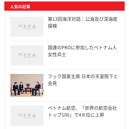
人気の記事
第13回海洋対話：公海及び深海底
探検
国連のPKOに参加したベトナム人
女性兵士
フック国家主席 日本の天皇陛下と
会見
ベトナム航空、「世界の航空会社
トップ100」で4８位に上昇