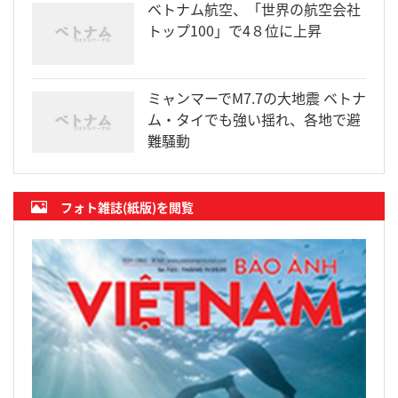
ベトナム航空、「世界の航空会社
トップ100」で4８位に上昇
ミャンマーでM7.7の大地震 ベトナ
ム・タイでも強い揺れ、各地で避
難騒動
フォト雑誌(紙版)を閲覧