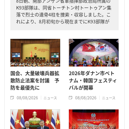
8日朝、南部アンザン省軍指揮部政治局所属の
K93部隊は、同省トーチトン村トートゥアン集
落で烈士の遺骨4柱を捜索・収容しました。こ
れにより、8月初旬から現在までにK93部隊が
同省内で収容した遺骨は計11柱となりまし
た。
国会、大量破壊兵器拡
2026年ダナン市ベト
散防止法案を討議 予
ナム・韓国フェスティ
防を最優先に
バルが開幕
08/08/2026
08/08/2026
ニュース
ニュース