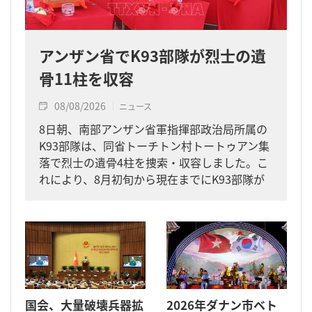
アンザン省でK93部隊が烈士の遺
骨11柱を収容
08/08/2026
ニュース
8日朝、南部アンザン省軍指揮部政治局所属の
K93部隊は、同省トーチトン村トートゥアン集
落で烈士の遺骨4柱を捜索・収容しました。こ
れにより、8月初旬から現在までにK93部隊が
同省内で収容した遺骨は計11柱となりまし
た。
国会、大量破壊兵器拡
2026年ダナン市ベト