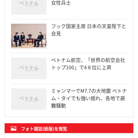
女性兵士
フック国家主席 日本の天皇陛下と
会見
ベトナム航空、「世界の航空会社
トップ100」で4８位に上昇
ミャンマーでM7.7の大地震 ベトナ
ム・タイでも強い揺れ、各地で避
難騒動
フォト雑誌(紙版)を閲覧