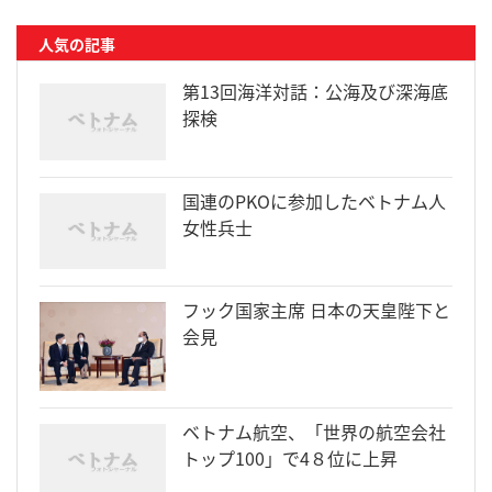
人気の記事
第13回海洋対話：公海及び深海底
探検
国連のPKOに参加したベトナム人
女性兵士
フック国家主席 日本の天皇陛下と
会見
ベトナム航空、「世界の航空会社
トップ100」で4８位に上昇