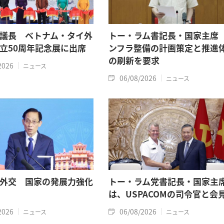
議長 ベトナム・タイ外
トー・ラム書記長・国家主席
立50周年記念展に出席
ンフラ整備の計画策定と推進
の刷新を要求
2026
ニュース
06/08/2026
ニュース
外交 国家の発展力強化
トー・ラム党書記長・国家主
は、USPACOMの司令官と会
2026
06/08/2026
ニュース
ニュース