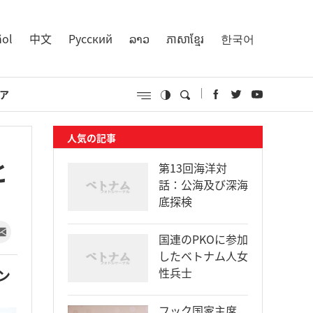
ñol
中文
Русский
ລາວ
ភាសាខ្មែរ
한국어
ア
人気の記事
と
第13回海洋対
話：公海及び深海
底探検
国連のPKOに参加
したベトナム人女
性兵士
ン
フック国家主席