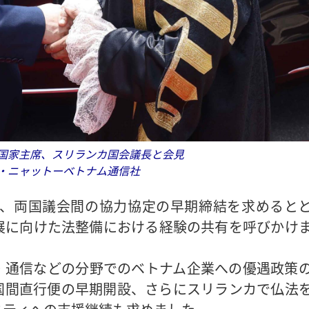
国家主席、スリランカ国会議長と会見
・ニャットーベトナム通信社
、両国議会間の協力協定の早期締結を求めると
展に向けた法整備における経験の共有を呼びかけ
・通信などの分野でのベトナム企業への優遇政策
国間直行便の早期開設、さらにスリランカで仏法