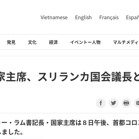
Vietnamese
English
Français
Espa
発見
文化
経済
イベントー人物
マルチメディ
家主席、スリランカ国会議長
トー・ラム書記長・国家主席は８日午後、首都コロ
しました。