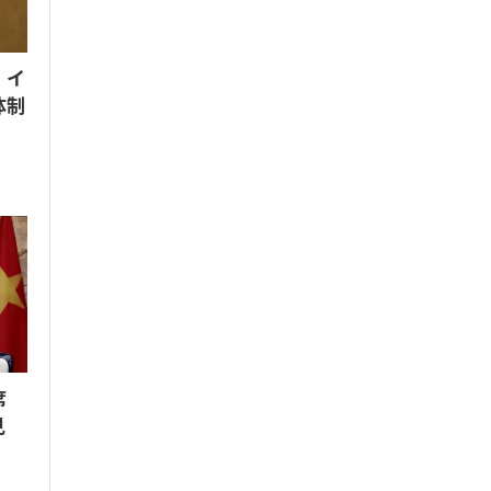
 イ
体制
席
見