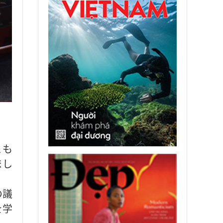
とも
まし
の議
を学