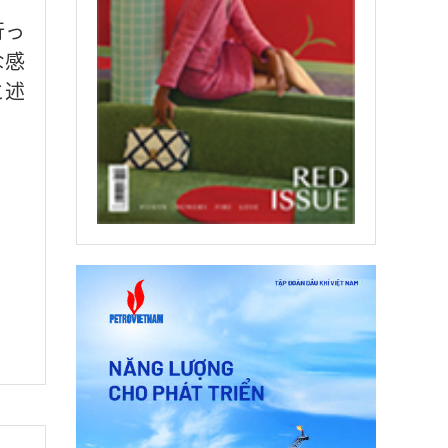
行っ
な感
と述