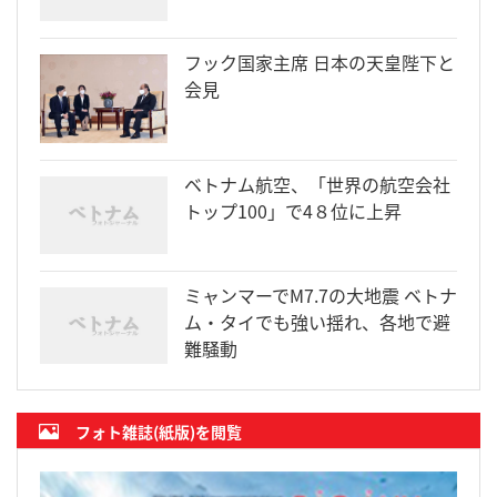
フック国家主席 日本の天皇陛下と
会見
ベトナム航空、「世界の航空会社
トップ100」で4８位に上昇
ミャンマーでM7.7の大地震 ベトナ
ム・タイでも強い揺れ、各地で避
難騒動
フォト雑誌(紙版)を閲覧