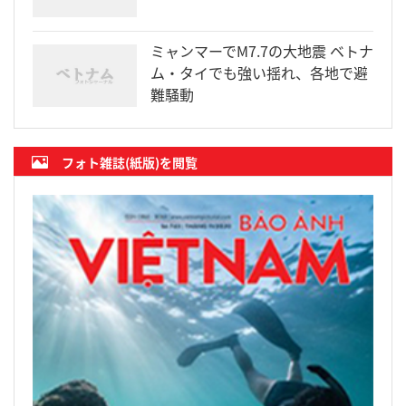
ミャンマーでM7.7の大地震 ベトナ
ム・タイでも強い揺れ、各地で避
難騒動
フォト雑誌(紙版)を閲覧