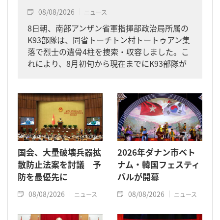
08/08/2026
ニュース
8日朝、南部アンザン省軍指揮部政治局所属の
K93部隊は、同省トーチトン村トートゥアン集
落で烈士の遺骨4柱を捜索・収容しました。こ
れにより、8月初旬から現在までにK93部隊が
同省内で収容した遺骨は計11柱となりまし
た。
国会、大量破壊兵器拡
2026年ダナン市ベト
散防止法案を討議 予
ナム・韓国フェスティ
防を最優先に
バルが開幕
08/08/2026
08/08/2026
ニュース
ニュース