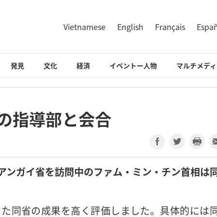
Vietnamese
English
Français
Espa
発見
文化
経済
イベントー人物
マルチメディ
省の指導部と会合
中部クアンガイ省を訪問中のファム・ミン・チン首相は
きた同省の成果を高く評価しました。具体的には