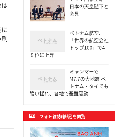
産は
日本の天皇陛下と
会見
施に
ベトナム航空、
の刷
「世界の航空会社
トップ100」で4
８位に上昇
ミャンマーで
M7.7の大地震 ベ
トナム・タイでも
強い揺れ、各地で避難騒動
フォト雑誌(紙版)を閲覧