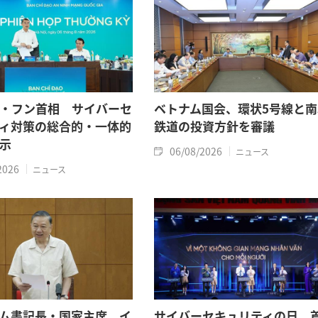
・フン首相 サイバーセ
ベトナム国会、環状5号線と南
ィ対策の総合的・一体的
鉄道の投資方針を審議
示
06/08/2026
ニュース
2026
ニュース
ム書記長・国家主席 イ
サイバーセキュリティの日、