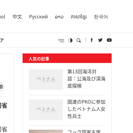
ñol
中文
Русский
ລາວ
ភាសាខ្មែរ
한국어
ア
人気の記事
第13回海洋対
話：公海及び深海
底探検
国連のPKOに参加
同省
したベトナム人女
性兵士
同省
フック国家主席