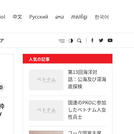
ñol
中文
Русский
ລາວ
ភាសាខ្មែរ
한국어
ア
人気の記事
第13回海洋対
話：公海及び深海
底探検
国連のPKOに参加
枠
したベトナム人女
グ
性兵士
フック国家主席