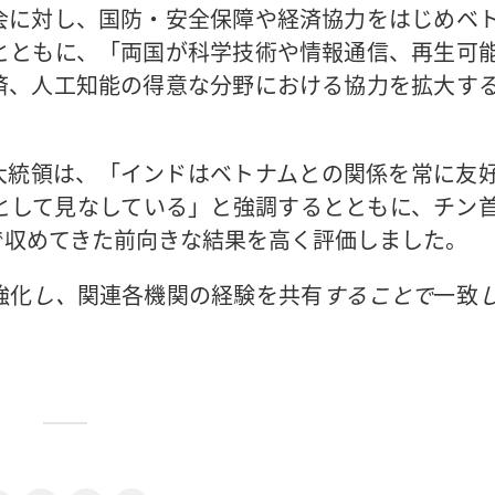
会に対し、国防・安全保障や経済協力をはじめベ
とともに、「両国が科学技術や情報通信、再生可
済、人工知能の得意な分野における協力を拡大す
大統領は、「インドはベトナムとの関係を常に友
として見なしている」と強調するとともに、チン
で収めてきた前向きな結果を高く評価しました。
強化
し
、
関連各機関の経験を共有
することで
一致