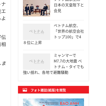
トナ
日本の天皇陛下と
能エ
会見
るよ
ベトナム航空、
「世界の航空会社
好伝
トップ100」で4
８位に上昇
首相
ミャンマーで
M7.7の大地震 ベ
しま
トナム・タイでも
強い揺れ、各地で避難騒動
フォト雑誌(紙版)を閲覧