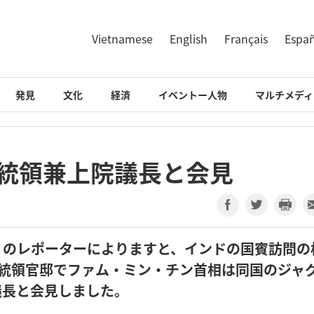
Vietnamese
English
Français
Espa
発見
文化
経済
イベントー人物
マルチメディ
大統領兼上院議長と会見
）のレポーターによりますと、インドの国賓訪問の
大統領官邸でファム・ミン・チン首相は同国のジャ
議長と会見しました。