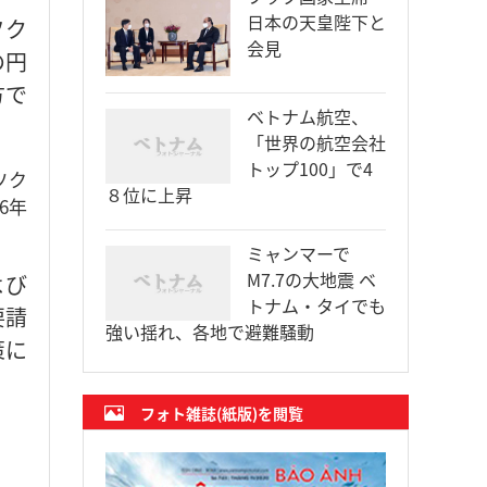
日本の天皇陛下と
ソク
会見
の円
方で
ベトナム航空、
「世界の航空会社
トップ100」で4
ソク
８位に上昇
6年
ミャンマーで
M7.7の大地震 ベ
よび
トナム・タイでも
要請
強い揺れ、各地で避難騒動
策に
フォト雑誌(紙版)を閲覧