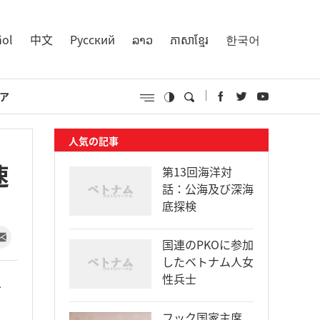
ñol
中文
Русский
ລາວ
ភាសាខ្មែរ
한국어
ア
人気の記事
速
第13回海洋対
話：公海及び深海
底探検
国連のPKOに参加
したベトナム人女
性兵士
、
フック国家主席