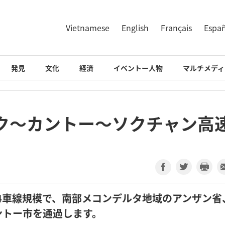
Vietnamese
English
Français
Espa
発見
文化
経済
イベントー人物
マルチメディ
ク～カントー～ソクチャン高
、4車線規模で、南部メコンデルタ地域のアンザン省
ントー市を通過します。