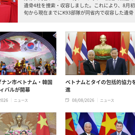
遺骨4柱を捜索・収容しました。これにより、8月初
旬から現在までにK93部隊が同省内で収容した遺骨
は計11柱となりました。
年ダナン市ベトナム・韓国
ベトナムとタイの包括的協力
ィバルが開幕
進
2026
08/08/2026
ニュース
ニュース