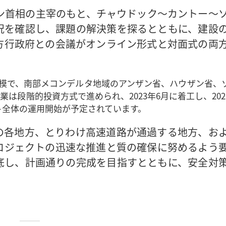
ン首相の主宰のもと、チャウドック～カントー～
況を確認し、課題の解決策を探るとともに、建設
方行政府との会議がオンライン形式と対面式の両
線規模で、南部メコンデルタ地域のアンザン省、ハウザン省、
は段階的投資方式で進められ、2023年6月に着工し、202
ト全体の運用開始が予定されています。
の各地方、とりわけ高速道路が通過する地方、お
ロジェクトの迅速な推進と質の確保に努めるよう
底し、計画通りの完成を目指すとともに、安全対