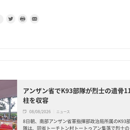
アンザン省でK93部隊が烈士の遺骨1
柱を収容
08/08/2026
ニュース
8日朝、南部アンザン省軍指揮部政治局所属のK93
隊は、同省トーチトン村トートゥアン集落で烈士の