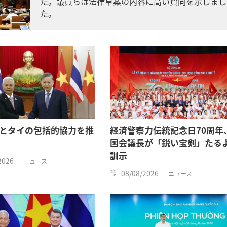
た。議員らは法律草案の内容に高い賛同を示しまし
た。
とタイの包括的協力を推
経済警察力伝統記念日70周年
国会議長が「鋭い宝剣」たる
訓示
2026
ニュース
08/08/2026
ニュース