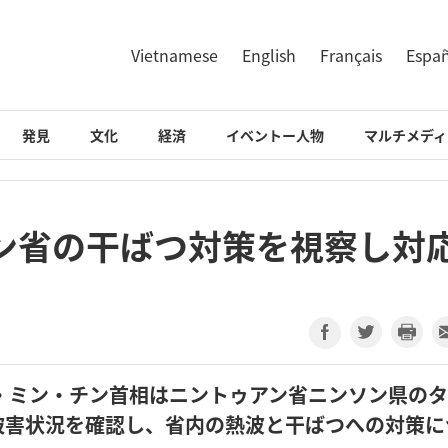
Vietnamese
English
Français
Espa
発見
文化
経済
イベントー人物
マルチメディ
ン省の干ばつ対策を視察し対
・ミン・チン首相はニントゥアン省ニンソン県の
被害状況を確認し、省内の熱波と干ばつへの対策に