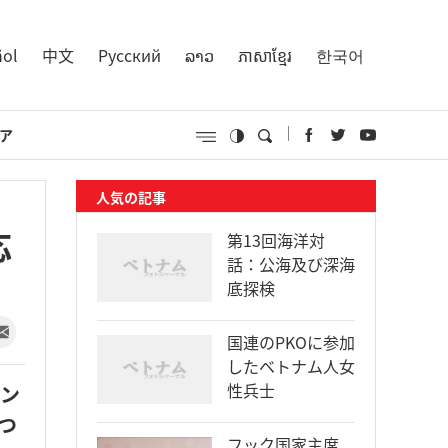
ñol
中文
Русский
ລາວ
ភាសាខ្មែរ
한국어
ア
人気の記事
応
第13回海洋対
話：公海及び深海
底探検
国連のPKOに参加
したベトナム人女
性兵士
タン
つ
フック国家主席