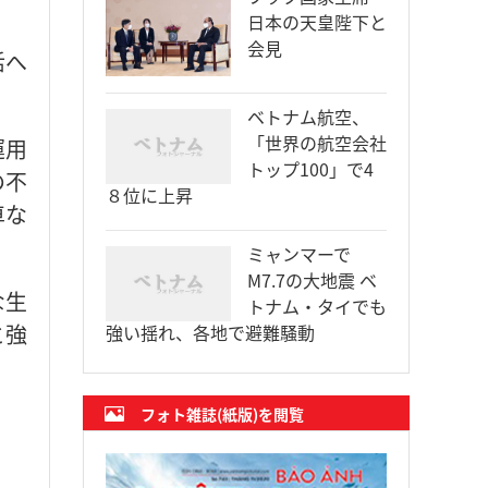
日本の天皇陛下と
会見
活へ
ベトナム航空、
「世界の航空会社
運用
トップ100」で4
の不
８位に上昇
車な
ミャンマーで
M7.7の大地震 ベ
な生
トナム・タイでも
と強
強い揺れ、各地で避難騒動
フォト雑誌(紙版)を閲覧