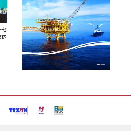
ーセ
体的