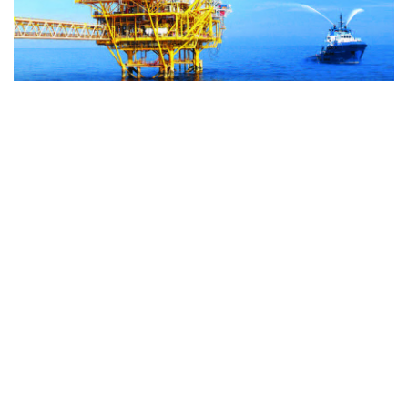
通信提供機関(ICP) : ベトナム通信社 | ISSN : 1606-0261
許認可番号 : 137/GP-BTTTT文化通信省により2022年3月
17日に提供された。