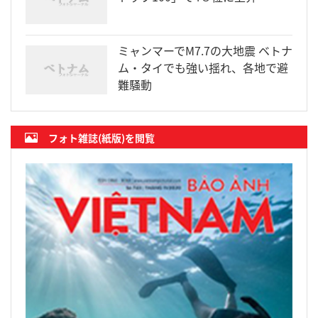
ミャンマーでM7.7の大地震 ベトナ
ム・タイでも強い揺れ、各地で避
難騒動
フォト雑誌(紙版)を閲覧