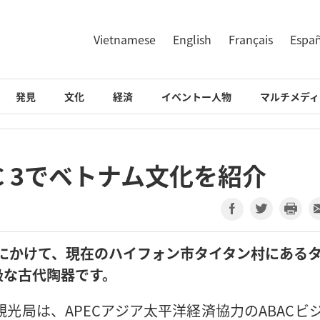
Vietnamese
English
Français
Espa
発見
文化
経済
イベントー人物
マルチメディ
C 3でベトナム文化を紹介
紀にかけて、現在のハイフォン市タイタン村にある
級な古代陶器です。
光局は、APECアジア太平洋経済協力のABACビ