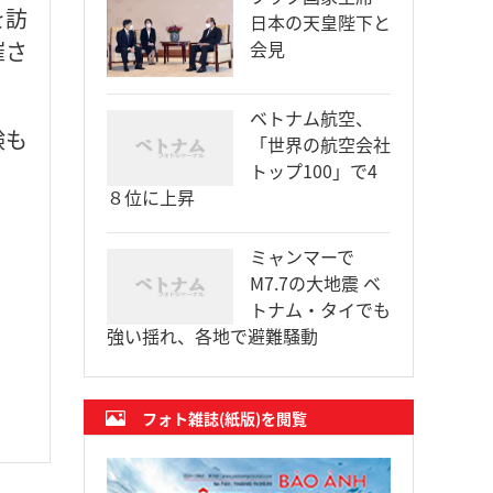
を訪
日本の天皇陛下と
催さ
会見
ベトナム航空、
験も
「世界の航空会社
トップ100」で4
８位に上昇
ミャンマーで
M7.7の大地震 ベ
トナム・タイでも
強い揺れ、各地で避難騒動
フォト雑誌(紙版)を閲覧