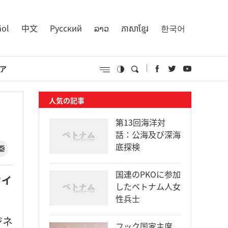
ñol
中文
Русский
ລາວ
ភាសាខ្មែរ
한국어
ア
人気の記事
第13回海洋対
話：公海及び深海
底探検
国連のPKOに参加
タイ
したベトナム人女
性兵士
ジネ
フック国家主席