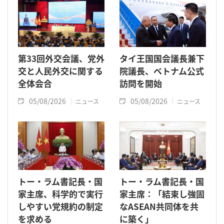
第33回外交会議、党外
タイ王国国会議長兼下
交と人民外交に関する
院議長、ベトナム公式
全体会合
訪問を開始
05/08/2026
05/08/2026
ニュース
ニュース
トー・ラム書記長・国
トー・ラム書記長・国
家主席、科学的で実行
家主席：「結束し強固
しやすい党規約の制定
なASEAN共同体を共
を求める
に築く」