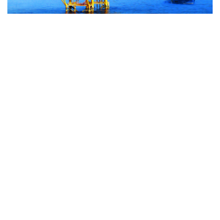
通信提供機関(ICP) : ベトナム通信社 | ISSN : 1606-0261
許認可番号 : 137/GP-BTTTT文化通信省により2022年3月
17日に提供された。
管理機関 : ベトナム通信社
副編集長代理：グエン・トゥアン・ロン