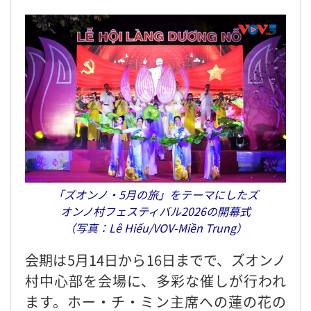
「ズオンノ・5月の旅」をテーマにしたズ
オンノ村フェスティバル2026の開幕式
（写真：Lê Hiếu/VOV-Miền Trung）
会期は5月14日から16日までで、ズオンノ
村中心部を会場に、多彩な催しが行われ
ます。ホー・チ・ミン主席への蓮の花の