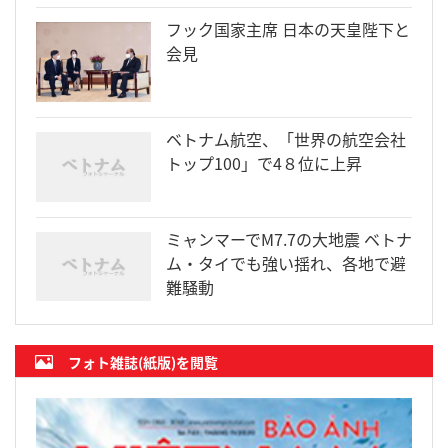
フック国家主席 日本の天皇陛下と
会見
ベトナム航空、「世界の航空会社
トップ100」で4８位に上昇
ミャンマーでM7.7の大地震 ベトナ
ム・タイでも強い揺れ、各地で避
難騒動
フォト雑誌(紙版)を閲覧