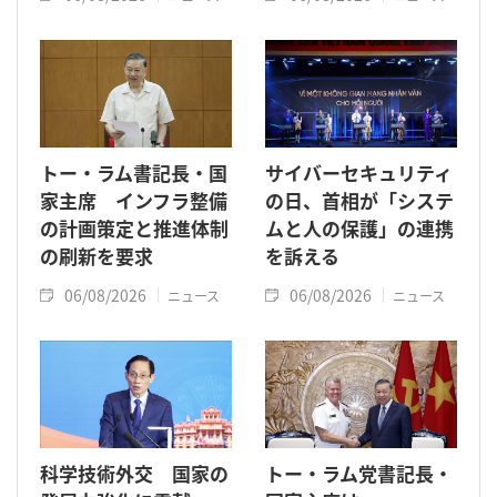
トー・ラム書記長・国
サイバーセキュリティ
家主席 インフラ整備
の日、首相が「システ
の計画策定と推進体制
ムと人の保護」の連携
の刷新を要求
を訴える
06/08/2026
06/08/2026
ニュース
ニュース
科学技術外交 国家の
トー・ラム党書記長・