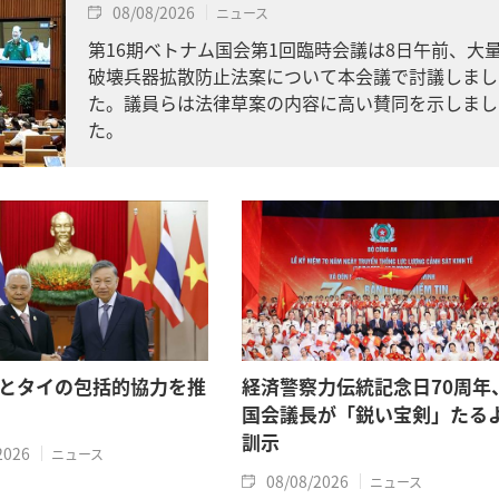
08/08/2026
ニュース
第16期ベトナム国会第1回臨時会議は8日午前、大
破壊兵器拡散防止法案について本会議で討議しまし
た。議員らは法律草案の内容に高い賛同を示しまし
た。
とタイの包括的協力を推
経済警察力伝統記念日70周年
国会議長が「鋭い宝剣」たる
訓示
2026
ニュース
08/08/2026
ニュース