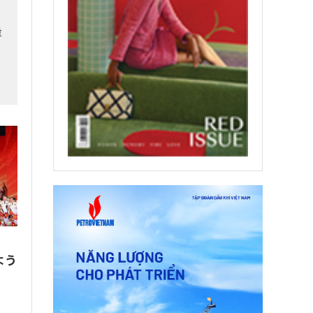
量
、
よう