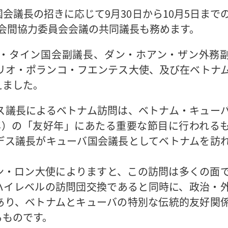
会議長の招きに応じて9月30日から10月5日まで
会間協力委員会会議の共同議長も務めます。
・タイン国会副議長、ダン・ホアン・ザン外務
リオ・ポランコ・フエンテス大使、及び在ベトナ
えました。
ス議長によるベトナム訪問は、ベトナム・キュー
25年）の「友好年」にあたる重要な節目に行われる
デス議長がキューバ国会議長としてベトナムを訪
ン・ロン大使によりますと、この訪問は多くの面
ハイレベルの訪問団交換であると同時に、政治・
あり、ベトナムとキューバの特別な伝統的友好関
るものです。