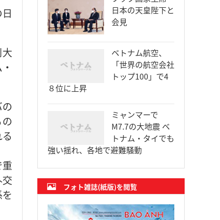
日本の天皇陛下と
の日
会見
副大
ベトナム航空、
「世界の航空会社
ム・
トップ100」で4
８位に上昇
バの
ミャンマーで
もの
M7.7の大地震 ベ
れる
トナム・タイでも
強い揺れ、各地で避難騒動
で重
外交
フォト雑誌(紙版)を閲覧
係を