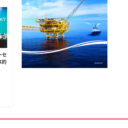
ーセ
体的