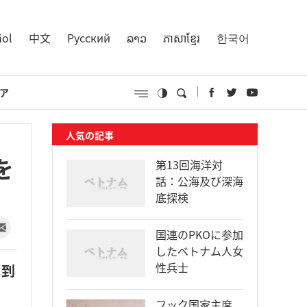
ñol
中文
Русский
ລາວ
ភាសាខ្មែរ
한국어
ア
人気の記事
を
第13回海洋対
話：公海及び深海
底探検
国連のPKOに参加
したベトナム人女
性兵士
に到
フック国家主席