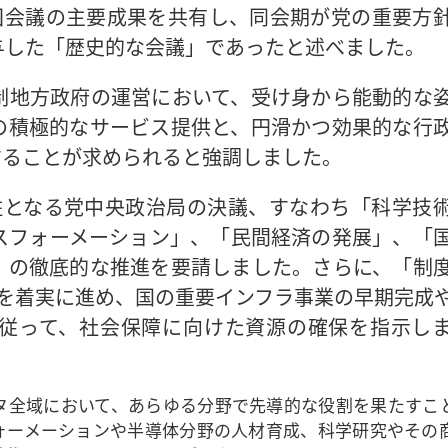
回会議の主要成果を共有し、同会期が党の重要方
与した「歴史的な会議」であったと述べました。
制地方政府の運営において、受け身から能動的な
の積極的なサービス提供と、円滑かつ効果的な行
することが求められると強調しました。
柱となる党中央政治局の決議、すなわち「科学技
スフォーメーション」、「民間経済の発展」、「
」の徹底的な推進を要請しました。さらに、「制
を着実に進め、国の重要インフラ事業の早期完成
従って、社会保障に向けた資源の確保を指示し
タ全域において、あらゆる分野で先導的な役割を果たすこ
ォーメーションや半導体分野の人材育成、科学研究やその