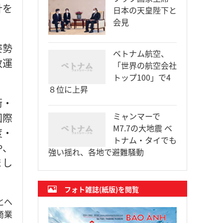
針を
日本の天皇陛下と
会見
姿勢
ベトナム航空、
政運
「世界の航空会社
トップ100」で4
８位に上昇
術・
ミャンマーで
国際
M7.7の大地震 ベ
度・
トナム・タイでも
や、
強い揺れ、各地で避難騒動
まし
フォト雑誌(紙版)を閲覧
とへ
商業