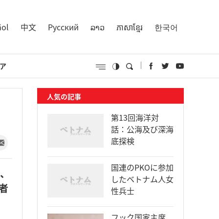
ñol
中文
Русский
ລາວ
ភាសាខ្មែរ
한국어
ア
人気の記事
第13回海洋対
話：公海及び深海
底探検
国連のPKOに参加
に、
したベトナム人女
者
性兵士
フック国家主席