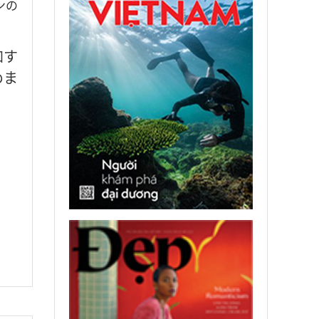
ンの
加す
めま