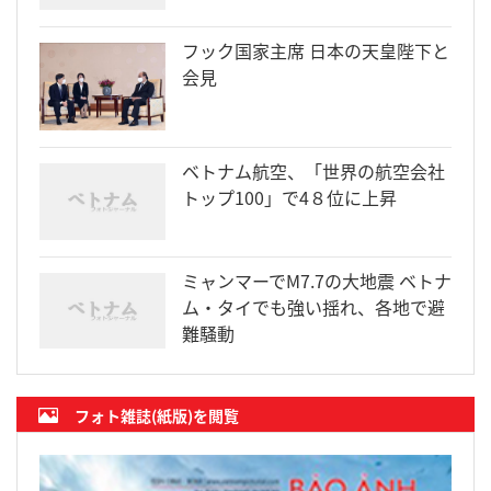
フック国家主席 日本の天皇陛下と
会見
ベトナム航空、「世界の航空会社
トップ100」で4８位に上昇
ミャンマーでM7.7の大地震 ベトナ
ム・タイでも強い揺れ、各地で避
難騒動
フォト雑誌(紙版)を閲覧