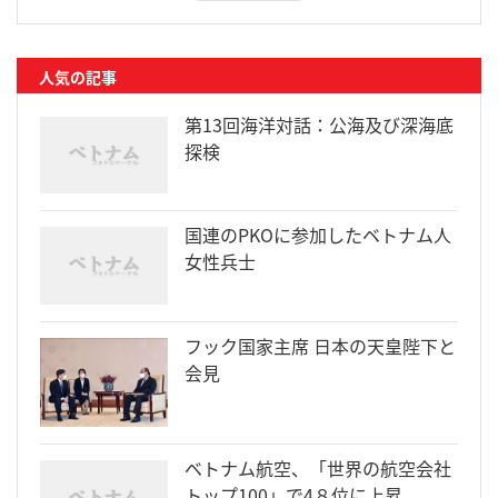
人気の記事
第13回海洋対話：公海及び深海底
探検
国連のPKOに参加したベトナム人
女性兵士
フック国家主席 日本の天皇陛下と
会見
ベトナム航空、「世界の航空会社
トップ100」で4８位に上昇