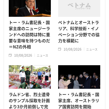
トー・ラム書記長・国
ベトナムとオーストラ
家主席のニュージーラ
リア、科学技術・イノ
ンドへの訪問は特に重
ベーション分野での協
要な意味を持つものだ
力を模範に
＝NZの外相
10/08/2026
ニュース
10/08/2026
ニュース
ラムドン省、烈士遺骨
トー・ラム書記長・国
のサンプル採取を計画
家主席、オーストラリ
より3か月前倒しで完
ア国賓訪問を開始