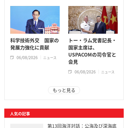
科学技術外交 国家の
トー・ラム党書記長・
発展力強化に貢献
国家主席は、
USPACOMの司令官と
06/08/2026
ニュース
会見
06/08/2026
ニュース
もっと見る
人気の記事
第13回海洋対話：公海及び深海底