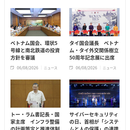
ベトナム国会、環状5
タイ国会議長 ベトナ
号線と南北鉄道の投資
ム・タイ外交関係樹立
方針を審議
50周年記念展に出席
06/08/2026
06/08/2026
ニュース
ニュース
トー・ラム書記長・国
サイバーセキュリティ
家主席 インフラ整備
の日、首相が「システ
の計画策定と推進体制
ムと人の保護」の連携