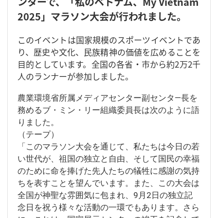
ンターで、「私のベトナム、My Vietnam
2025」マラソン大会が行われました。
このイベントは国家規模のスポーツイベントであ
り、歴史や文化、民族精神の価値を広めることを
目的としています。全国の各省・市から約2万2千
人のランナーが参加しました。
農業環境省所属メディアセンター副センタ―長を
務めるブ・ミン・リー組織委員長は次のように語
りました。
（テープ）
「このマラソン大会を通じて、私たちは今日の若
い世代が、祖国の独立と自由、そして国民の幸福
のために命を捧げた先人たちの犠牲に感謝の気持
ちを表すことを望んでいます。また、この大会は
全国が神聖な雰囲気に包まれ、9月2日の独立記
念日を祝う様々な活動の一環でもあります。さら