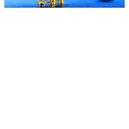
通信提供機関(ICP) : ベトナム通信社 | ISSN : 1606-0261
許認可番号 : 137/GP-BTTTT文化通信省により2022年3月
17日に提供された。
管理機関 : ベトナム通信社
副編集長代理：グエン・トゥアン・ロン