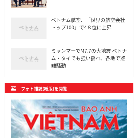
ベトナム航空、「世界の航空会社
トップ100」で4８位に上昇
ミャンマーでM7.7の大地震 ベトナ
ム・タイでも強い揺れ、各地で避
難騒動
フォト雑誌(紙版)を閲覧