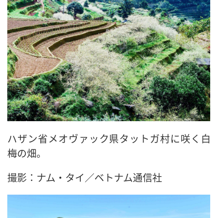
ハザン省メオヴァック県タットガ村に咲く白
梅の畑。
撮影：ナム・タイ／ベトナム通信社