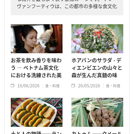
ヴァンフーティウは、この都市の多様な食文化
を形づくった文化融合を象徴する代表的な料理
です。
お茶を飲み香りを味わ
ホアバンのサラダ - デ
う ― ベトナム茶文化
ィエンビエンの山々と
における洗練された美
森が生んだ真髄の味
16/06/2026
26/05/2026
食・料理
食・料理
土と人の物語――ラン
カトゥム――クメール