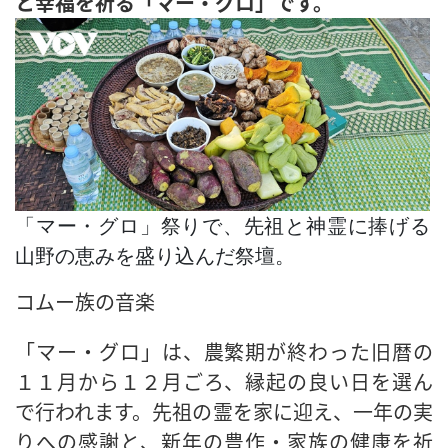
と幸福を祈る「マー・グロ」です。
「マー・グロ」祭りで、先祖と神霊に捧げる
山野の恵みを盛り込んだ祭壇。
コムー族の音楽
「マー・グロ」は、農繁期が終わった旧暦の
１１月から１２月ごろ、縁起の良い日を選ん
で行われます。先祖の霊を家に迎え、一年の実
りへの感謝と、新年の豊作・家族の健康を祈