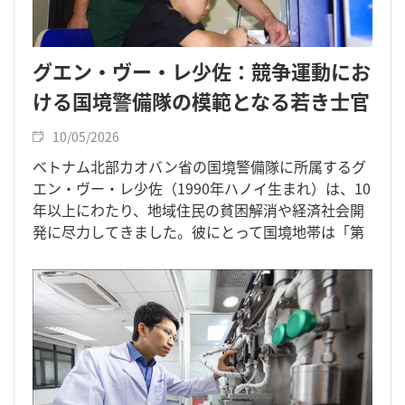
グエン・ヴー・レ少佐：競争運動にお
ける国境警備隊の模範となる若き士官
10/05/2026
ベトナム北部カオバン省の国境警備隊に所属するグ
エン・ヴー・レ少佐（1990年ハノイ生まれ）は、10
年以上にわたり、地域住民の貧困解消や経済社会開
発に尽力してきました。彼にとって国境地帯は「第
二の故郷」であり、現地の少数民族は「実の家族」
同然の存在です。その強い絆が、任務遂行の大きな
原動力となっています。