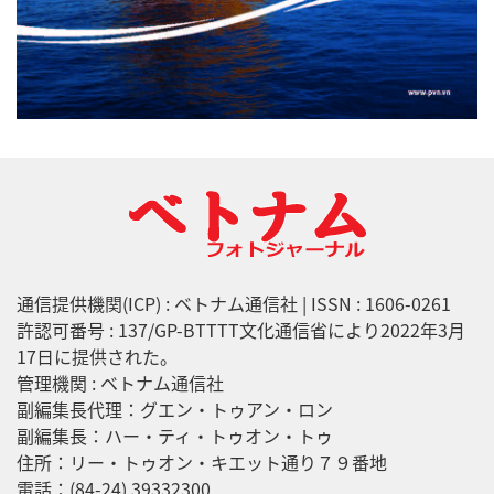
通信提供機関(ICP) : ベトナム通信社 | ISSN : 1606-0261
許認可番号 : 137/GP-BTTTT文化通信省により2022年3月
17日に提供された。
管理機関 : ベトナム通信社
副編集長代理：グエン・トゥアン・ロン
副編集長：ハー・ティ・トゥオン・トゥ
住所：リー・トゥオン・キエット通り７９番地
電話：(84-24) 39332300