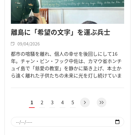
離島に「希望の文字」を運ぶ兵士
09/04/2026
都市の喧騒を離れ、個人の幸せを後回しにして16
年。チャン・ビン・フック中佐は、カマウ省ホンチ
ュイ島で「慈愛の教室」を静かに築き上げ、本土か
ら遠く離れた子供たちの未来に光を灯し続けていま
す。
1
2
3
4
5