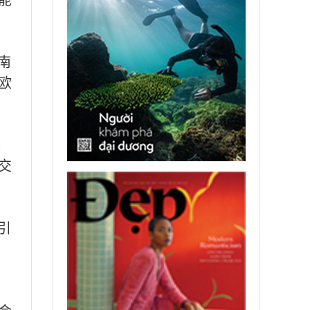
南
欧
课
交
引