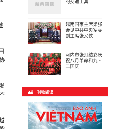
的交通工具
越南国家主席梁强
他
会见中共中央军委
副主席张又侠
目
河内市张灯结彩庆
协
祝八月革命和九·
二国庆
发
刊物阅读
不
越
能