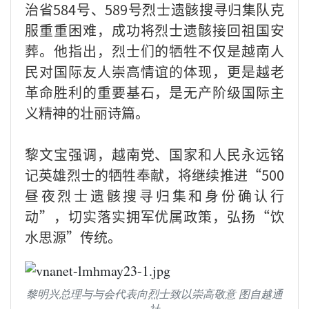
治省584号、589号烈士遗骸搜寻归集队克
服重重困难，成功将烈士遗骸接回祖国安
葬。他指出，烈士们的牺牲不仅是越南人
民对国际友人崇高情谊的体现，更是越老
革命胜利的重要基石，是无产阶级国际主
义精神的壮丽诗篇。
黎文宝强调，越南党、国家和人民永远铭
记英雄烈士的牺牲奉献，将继续推进“500
昼夜烈士遗骸搜寻归集和身份确认行
动”，切实落实拥军优属政策，弘扬“饮
水思源”传统。
黎明兴总理与与会代表向烈士致以崇高敬意 图自越通
社