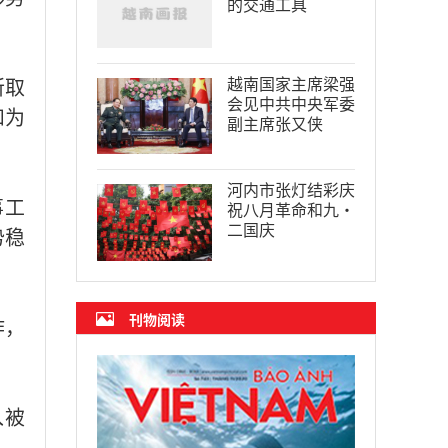
的交通工具
越南国家主席梁强
所取
会见中共中央军委
和为
副主席张又侠
河内市张灯结彩庆
事工
祝八月革命和九·
二国庆
势稳
刊物阅读
作，
入被